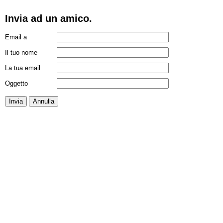
Invia ad un amico.
Email a
Il tuo nome
La tua email
Oggetto
Invia
Annulla