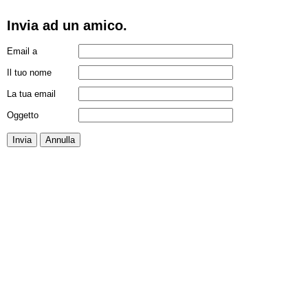
Invia ad un amico.
Email a
Il tuo nome
La tua email
Oggetto
Invia
Annulla