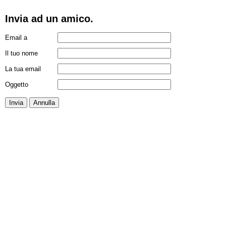
Invia ad un amico.
Email a
Il tuo nome
La tua email
Oggetto
Invia
Annulla