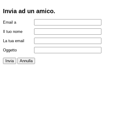
Invia ad un amico.
Email a
Il tuo nome
La tua email
Oggetto
Invia
Annulla