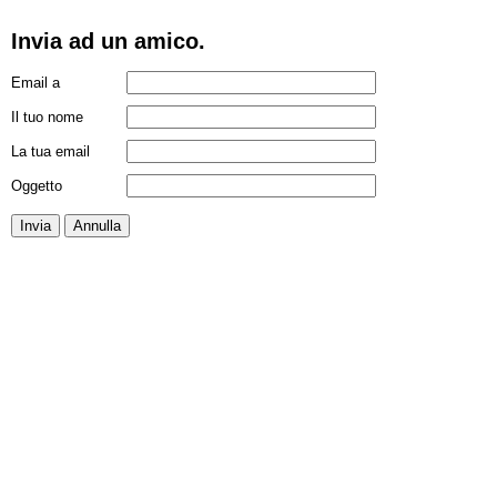
Invia ad un amico.
Email a
Il tuo nome
La tua email
Oggetto
Invia
Annulla