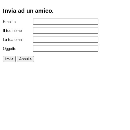
Invia ad un amico.
Email a
Il tuo nome
La tua email
Oggetto
Invia
Annulla