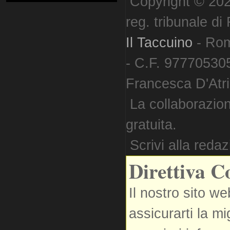
Copyright © 202
reg. tribunale d
Il Taccuino
- Ro
- C.F. 977705305
Francesca D'Atri. 
La collaborazion
gratuita.
Scrivi alla reda
Direttiva C
Il nostro sito we
assicurarti la m