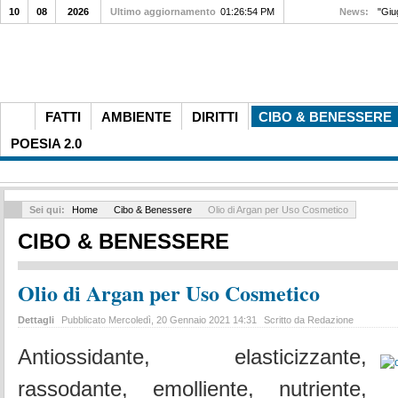
10
08
2026
Ultimo aggiornamento
01:26:54 PM
News:
"Giu
FATTI
AMBIENTE
DIRITTI
CIBO & BENESSERE
POESIA 2.0
Sei qui:
Home
Cibo & Benessere
Olio di Argan per Uso Cosmetico
CIBO & BENESSERE
Olio di Argan per Uso Cosmetico
Dettagli
Pubblicato Mercoledì, 20 Gennaio 2021 14:31
Scritto da Redazione
Antiossidante, elasticizzante,
rassodante, emolliente, nutriente,