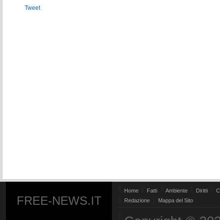
Tweet
Home
Fatti
Ambiente
Diritti
C
FREE-NEWS.IT
Redazione
Mappa del Sito