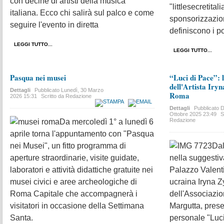
con decine di artisti della musica
"littlesecretital
italiana. Ecco chi salirà sul palco e come
sponsorizzazion
seguire l'evento in diretta
definiscono i po
LEGGI TUTTO...
LEGGI TUTTO...
Pasqua nei musei
“Luci di Pace”: 
dell'Artista Iry
Dettagli
Pubblicato
Lunedì, 30 Marzo
Roma
2026 15:31
Scritto da Redazione
Dettagli
Pubblicato
D
Ottobre 2025 23:49
S
Redazione
Da mercoledì 1° a lunedì 6
aprile torna l'appuntamento con "Pasqua
nei Musei", un fitto programma di
Dal
aperture straordinarie, visite guidate,
nella suggestiv
laboratori e attività didattiche gratuite nei
Palazzo Valenti
musei civici e aree archeologiche di
ucraina Iryna 
Roma Capitale che accompagnerà i
dell'Associazio
visitatori in occasione della Settimana
Margutta, prese
Santa.
personale "Luc