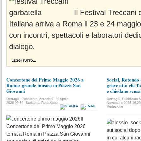
Il Festival Treccani 
Italiana arriva a Roma il 23 e 24 maggio
con incontri, spettacoli e laboratori dedi
dialogo.
LEGGI TUTTO...
Concertone del Primo Maggio 2026 a
Social, Rotondo (
Roma: grande musica in Piazza San
grave atto che f
Giovanni
e chiedano scus
Dettagli
Pubblicato
Mercoledì, 29 Aprile
Dettagli
Pubblicato
M
2026 09:54
Scritto da Redazione
Novembre 2025 16:20
Redazione
Il
Concertone del Primo Maggio 2026
sui social dopo 
torna a Roma in Piazza San Giovanni
in cui alcuni r