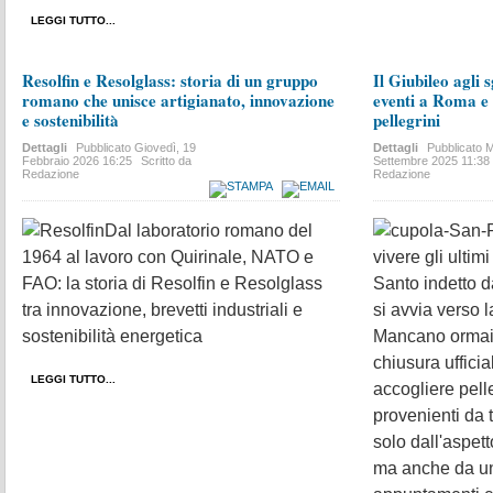
LEGGI TUTTO...
Resolfin e Resolglass: storia di un gruppo
Il Giubileo agli s
romano che unisce artigianato, innovazione
eventi a Roma e 
e sostenibilità
pellegrini
Dettagli
Pubblicato
Giovedì, 19
Dettagli
Pubblicato
M
Febbraio 2026 16:25
Scritto da
Settembre 2025 11:38
Redazione
Redazione
Dal laboratorio romano del
1964 al lavoro con Quirinale, NATO e
vivere gli ultim
FAO: la storia di Resolfin e Resolglass
Santo indetto d
tra innovazione, brevetti industriali e
si avvia verso 
sostenibilità energetica
Mancano ormai 
chiusura ufficia
LEGGI TUTTO...
accogliere pelle
provenienti da t
solo dall'aspett
ma anche da un