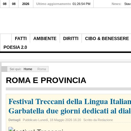
08
08
2026
Ultimo aggiornamento
01:26:54 PM
News:
Stav
FATTI
AMBIENTE
DIRITTI
CIBO & BENESSERE
POESIA 2.0
Sei qui:
Home
Roma
ROMA E PROVINCIA
Festival Treccani della Lingua Italia
Garbatella due giorni dedicati al dia
Dettagli
Pubblicato
Lunedì, 18 Maggio 2026 16:20
Scritto da Redazione