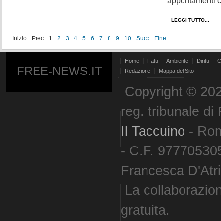
appuntamenti cult
LEGGI TUTTO...
Inizio
Prec
1
2
3
4
5
6
7
8
9
10
Succ
Fine
Home
Fatti
Ambiente
Diritti
C
FREE-NEWS.IT
Redazione
Mappa del Sito
Copyright © 202
reg. tribunale d
Il Taccuino
- Ro
- C.F. 977705305
Francesca D'Atri. 
La collaborazion
gratuita.