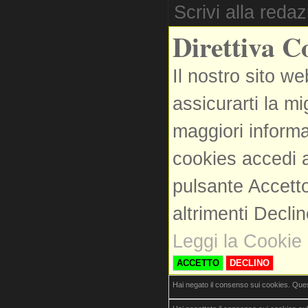
Scrivi alla reda
Direttiva C
Il nostro sito we
assicurarti la m
maggiori informa
cookies accedi a
pulsante Accetto
altrimenti Decli
Leggi la Cookie 
ACCETTO
DECLINO
Hai negato il consenso sui cookies. Que