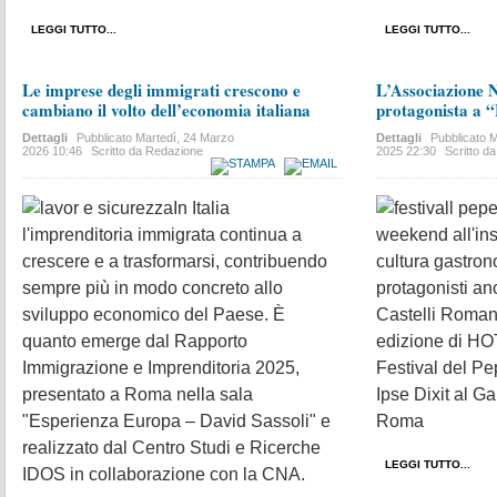
LEGGI TUTTO...
LEGGI TUTTO...
Le imprese degli immigrati crescono e
L’Associazione 
cambiano il volto dell’economia italiana
protagonista a 
Dettagli
Pubblicato
Martedì, 24 Marzo
Dettagli
Pubblicato
M
2026 10:46
Scritto da Redazione
2025 22:30
Scritto d
In Italia
l'imprenditoria immigrata continua a
weekend all'ins
crescere e a trasformarsi, contribuendo
cultura gastrono
sempre più in modo concreto allo
protagonisti a
sviluppo economico del Paese. È
Castelli Romani
quanto emerge dal Rapporto
edizione di HOT
Immigrazione e Imprenditoria 2025,
Festival del P
presentato a Roma nella sala
Ipse Dixit al G
"Esperienza Europa – David Sassoli" e
Roma
realizzato dal Centro Studi e Ricerche
LEGGI TUTTO...
IDOS in collaborazione con la CNA.