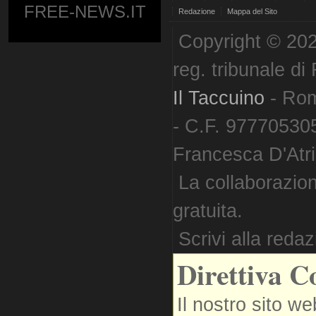
FREE-NEWS.IT
Redazione
Mappa del Sito
Copyright © 202
reg. tribunale d
Il Taccuino
- Ro
- C.F. 977705305
Francesca D'Atri. 
La collaborazion
gratuita.
Scrivi alla reda
Direttiva C
Il nostro sito we