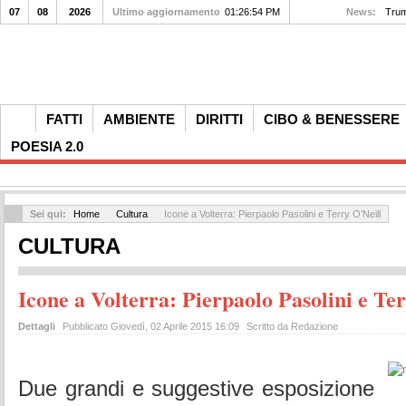
07
08
2026
Ultimo aggiornamento
01:26:54 PM
News:
Addi
FATTI
AMBIENTE
DIRITTI
CIBO & BENESSERE
POESIA 2.0
Sei qui:
Home
Cultura
Icone a Volterra: Pierpaolo Pasolini e Terry O’Neill
CULTURA
Icone a Volterra: Pierpaolo Pasolini e Te
Dettagli
Pubblicato Giovedì, 02 Aprile 2015 16:09
Scritto da Redazione
Due grandi e suggestive esposizione