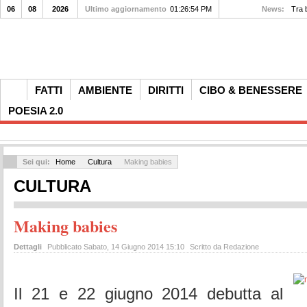
06
08
2026
Ultimo aggiornamento
01:26:54 PM
News:
Tra 
FATTI
AMBIENTE
DIRITTI
CIBO & BENESSERE
POESIA 2.0
Sei qui:
Home
Cultura
Making babies
CULTURA
Making babies
Dettagli
Pubblicato Sabato, 14 Giugno 2014 15:10
Scritto da Redazione
Il 21 e 22 giugno 2014 debutta al