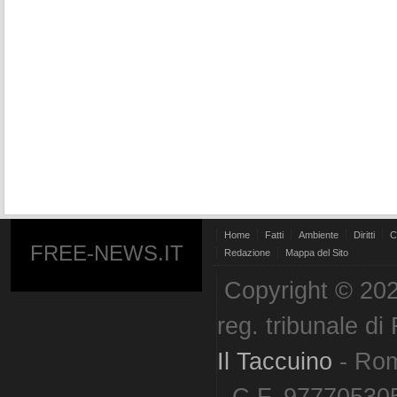
Home
Fatti
Ambiente
Diritti
C
FREE-NEWS.IT
Redazione
Mappa del Sito
Copyright © 202
reg. tribunale d
Il Taccuino
- Ro