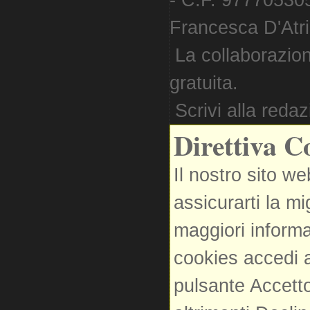
- C.F. 977705305
Francesca D'Atri. 
La collaborazion
gratuita.
Scrivi alla reda
Direttiva C
Il nostro sito we
assicurarti la m
maggiori informa
cookies accedi a
pulsante Accetto