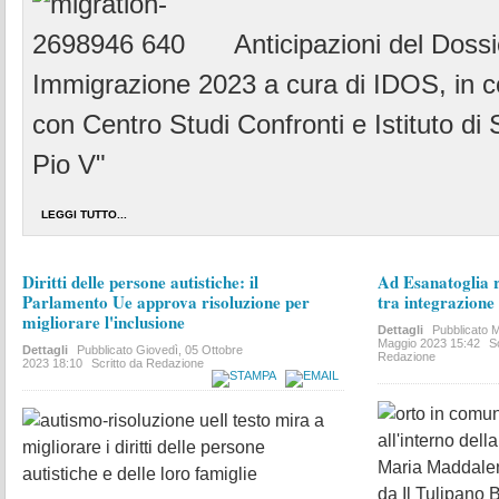
Anticipazioni del Dossi
Immigrazione 2023
a cura di IDOS, in c
con Centro Studi Confronti e Istituto di S
Pio V"
LEGGI TUTTO...
Diritti delle persone autistiche: il
Ad Esanatoglia 
Parlamento Ue approva risoluzione per
tra integrazione 
migliorare l'inclusione
Dettagli
Pubblicato
M
Maggio 2023 15:42
S
Dettagli
Pubblicato
Giovedì, 05 Ottobre
Redazione
2023 18:10
Scritto da Redazione
Il testo mira a
all'interno dell
migliorare i diritti delle persone
Maria Maddalen
autistiche e delle loro famiglie
da Il Tulipano 