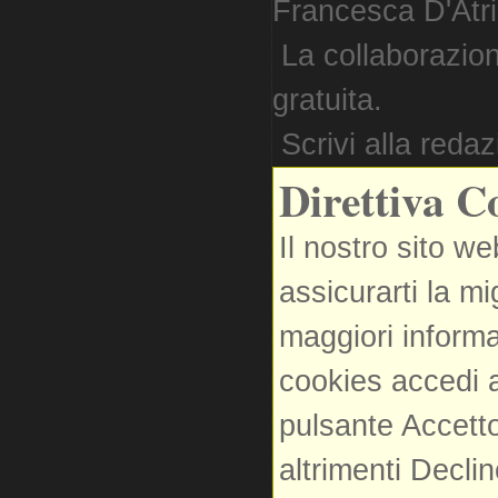
Francesca D'Atri. 
La collaborazion
gratuita.
Scrivi alla reda
Direttiva C
Il nostro sito we
assicurarti la m
maggiori informa
cookies accedi a
pulsante Accetto
altrimenti Decli