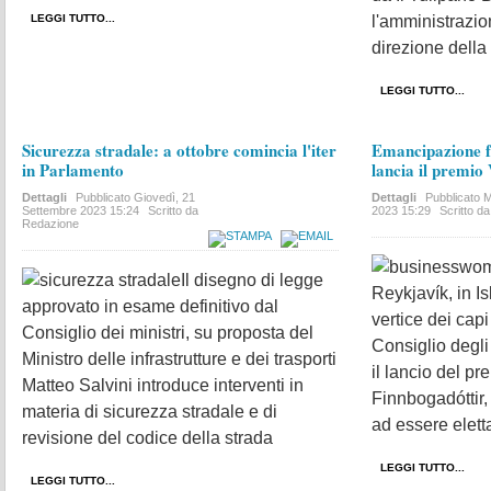
LEGGI TUTTO...
l'amministrazi
direzione della 
LEGGI TUTTO...
Sicurezza stradale: a ottobre comincia l'iter
Emancipazione f
in Parlamento
lancia il premio 
Dettagli
Pubblicato
Giovedì, 21
Dettagli
Pubblicato
M
Settembre 2023 15:24
Scritto da
2023 15:29
Scritto d
Redazione
Il disegno di legge
Reykjavík, in Is
approvato in esame definitivo dal
vertice dei capi
Consiglio dei ministri, su proposta del
Consiglio degli
Ministro delle infrastrutture e dei trasporti
il lancio del p
Matteo Salvini introduce interventi in
Finnbogadóttir
materia di sicurezza stradale e di
ad essere elett
revisione del codice della strada
LEGGI TUTTO...
LEGGI TUTTO...