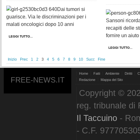
Dai tumori si
guarisce. Via le discriminazioni per i
Sansoni ricorda 
malati oncologici dopo 10 anni
recapiti delle 
fornire un aiuto
LEGGI TUTTO...
LEGGI TUTTO...
Inizio
Prec
1
2
3
4
5
6
7
8
9
10
Succ
Fine
Home
Fatti
Ambiente
Diritti
C
FREE-NEWS.IT
Redazione
Mappa del Sito
Copyright © 202
reg. tribunale d
Il Taccuino
- Ro
- C.F. 977705305