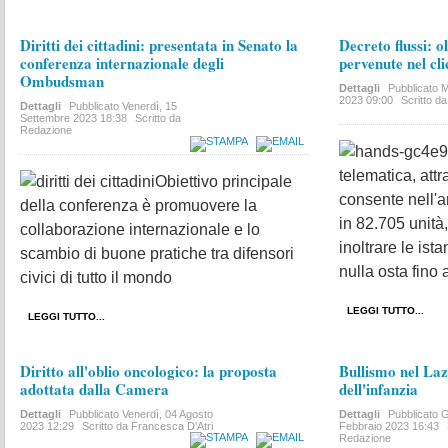
Diritti dei cittadini: presentata in Senato la
Decreto flussi: 
conferenza internazionale degli
pervenute nel cl
Ombudsman
Dettagli
Pubblicato
M
2023 09:00
Scritto d
Dettagli
Pubblicato
Venerdì, 15
Settembre 2023 18:38
Scritto da
Redazione
telematica, attr
Obiettivo principale
consente nell'a
della conferenza è promuovere la
in 82.705 unità,
collaborazione internazionale e lo
inoltrare le ist
scambio di buone pratiche tra difensori
nulla osta fino
civici di tutto il mondo
LEGGI TUTTO...
LEGGI TUTTO...
Diritto all'oblio oncologico: la proposta
Bullismo nel Laz
adottata dalla Camera
dell'infanzia
Dettagli
Pubblicato
Venerdì, 04 Agosto
Dettagli
Pubblicato
G
2023 12:29
Scritto da Francesca D'Atri
Febbraio 2023 16:43
Redazione