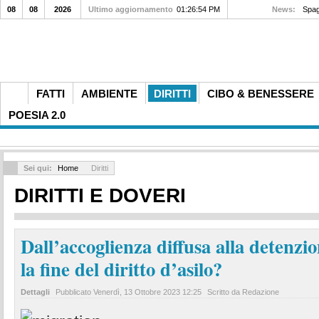
08
08
2026
Ultimo aggiornamento
01:26:54 PM
News:
Spagn
FATTI
AMBIENTE
DIRITTI
CIBO & BENESSERE
POESIA 2.0
Sei qui:
Home
Diritti
DIRITTI E DOVERI
Dall’accoglienza diffusa alla detenzio
la fine del diritto d’asilo?
Dettagli
Pubblicato
Venerdì, 13 Ottobre 2023 12:25
Scritto da Redazione