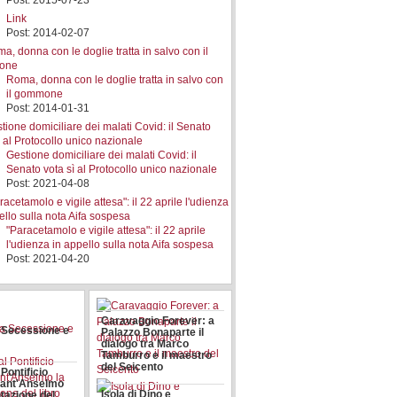
Post: 2015-07-23
Link
Post: 2014-02-07
Roma, donna con le doglie tratta in salvo con
il gommone
Post: 2014-01-31
Gestione domiciliare dei malati Covid: il
Senato vota sì al Protocollo unico nazionale
Post: 2021-04-08
E PRIVACY –
TIVA
"Paracetamolo e vigile attesa": il 22 aprile
ICATA E
l'udienza in appello sulla nota Aifa sospesa
À DI
Post: 2021-04-20
ZIONE DEL
SO PER
I COOKIES
Caravaggio Forever: a
a Secessione e
Palazzo Bonaparte il
dialogo tra Marco
Tamburro e il maestro
del Seicento
Pontificio
Sant'Anselmo
Isola di Dino e
tazione del