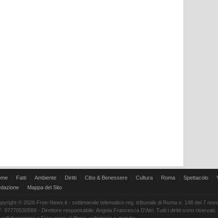
ome
Fatti
Ambiente
Diritti
Cibo & Benessere
Cultura
Roma
Spettacolo
dazione
Mappa del Sito
pyright © 2026 Free-News.it - settimanale telematico reg. tribunale di Roma n. 148 del 7 no
F. 97770530588 - Direttore responsabile: Angela Francesca D'Atri. Tutti i diritti sono riservati.