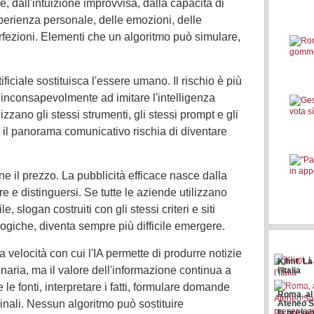
, dall'intuizione improvvisa, dalla capacità di
sperienza personale, delle emozioni, delle
rfezioni. Elementi che un algoritmo può simulare,
tificiale sostituisca l'essere umano. Il rischio è più
o inconsapevolmente ad imitare l'intelligenza
lizzano gli stessi strumenti, gli stessi prompt e gli
, il panorama comunicativo rischia di diventare
GARANT
e il prezzo. La pubblicità efficace nasce dalla
INFORMA
SEMPLIF
 e distinguersi. Se tutte le aziende utilizzano
MODALIT
, slogan costruiti con gli stessi criteri e siti
ACQUISI
CONSEN
giche, diventa sempre più difficile emergere.
L’USO D
a velocità con cui l'IA permette di produrre notizie
Klimt. L
naria, ma il valore dell'informazione continua a
l’Italia
e le fonti, interpretare i fatti, formulare domande
Roma, al 
ginali. Nessun algoritmo può sostituire
Ateneo 
la presen