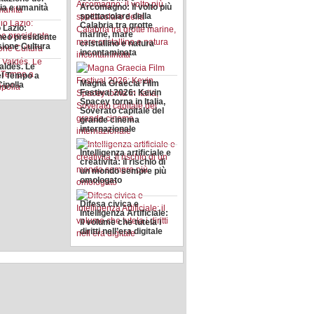
Arcomagno: il volto più
ria e umanità
spettacolare della
Calabria tra grotte
 Lazio:
marine, mare
neo presidente
cristallino e natura
ione Cultura
incontaminata
aldés. Le
l Tempo a
Magna Graecia Film
ipolla
Festival 2026: Kevin
Spacey torna in Italia,
Soverato capitale del
grande cinema
internazionale
Intelligenza artificiale e
creatività: il rischio di
un mondo sempre più
omologato
Difesa civica e
Intelligenza Artificiale:
il volume che tutela i
diritti nell’era digitale