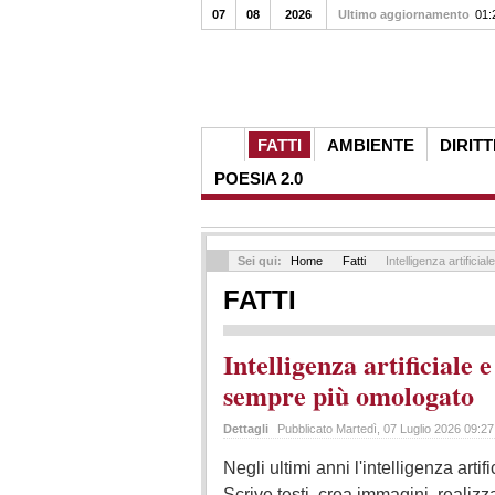
07
08
2026
Ultimo aggiornamento
01:
FATTI
AMBIENTE
DIRITT
POESIA 2.0
Sei qui:
Home
Fatti
Intelligenza artificia
FATTI
Intelligenza artificiale 
sempre più omologato
Dettagli
Pubblicato Martedì, 07 Luglio 2026 09:2
Negli ultimi anni l'intelligenza artif
Scrive testi, crea immagini, realizz