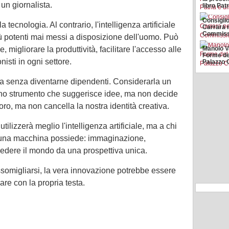
 un giornalista.
libro Pat
Consiglio
tecnologia. Al contrario, l'intelligenza artificiale
Carrara 
Commiss
ù potenti mai messi a disposizione dell'uomo. Può
ve, migliorare la produttività, facilitare l'accesso alle
Manolo V
Forme de
isti in ogni settore.
Palazzo C
la senza diventarne dipendenti. Considerarla un
 Uno strumento che suggerisce idee, ma non decide
oro, ma non cancella la nostra identità creativa.
utilizzerà meglio l'intelligenza artificiale, ma a chi
ssuna macchina possiede: immaginazione,
i vedere il mondo da una prospettiva unica.
 assomigliarsi, la vera innovazione potrebbe essere
are con la propria testa.