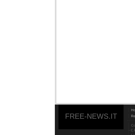
H
FREE-NEWS.IT
Re
Co
- C.