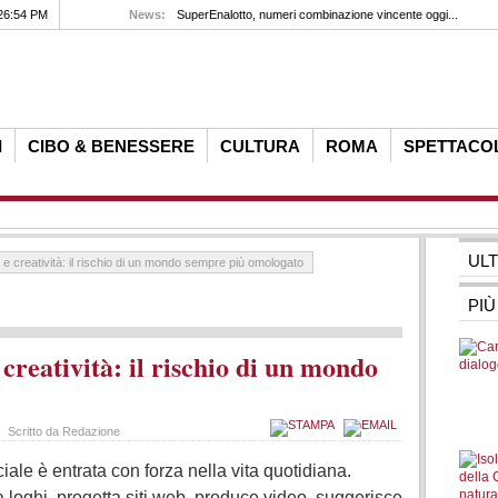
26:54 PM
News:
SuperEnalotto, numeri combinazione vincente oggi...
I
CIBO & BENESSERE
CULTURA
ROMA
SPETTACO
UL
le e creatività: il rischio di un mondo sempre più omologato
PIÙ
e creatività: il rischio di un mondo
7
Scritto da Redazione
iciale è entrata con forza nella vita quotidiana.
a loghi, progetta siti web, produce video, suggerisce