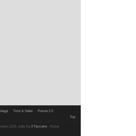
Viaggi
Torte & Salati
Poesia 2.0
Top
vembre 2019, edito Da
Il Taccuino
- Roma