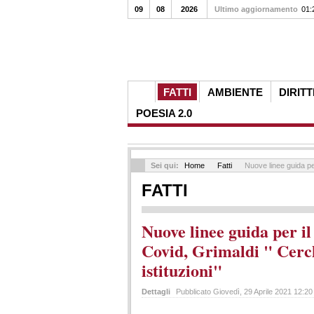
09
08
2026
Ultimo aggiornamento
01:
FATTI
AMBIENTE
DIRITT
POESIA 2.0
Sei qui:
Home
Fatti
Nuove linee guida per
FATTI
Nuove linee guida per il
Covid, Grimaldi " Cerch
istituzioni"
Dettagli
Pubblicato Giovedì, 29 Aprile 2021 12:2