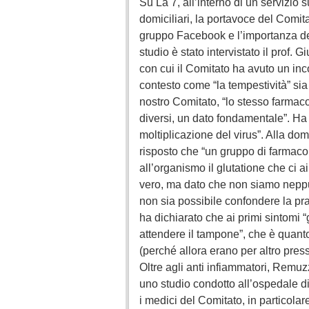
Su La 7, all’interno di un servizio s
domiciliari, la portavoce del Comit
gruppo Facebook e l’importanza del
studio è stato intervistato il prof. 
con cui il Comitato ha avuto un in
contesto come “la tempestività” si
nostro Comitato, “lo stesso farmaco
diversi, un dato fondamentale”. Ha p
moltiplicazione del virus”. Alla dom
risposto che “un gruppo di farmacol
all’organismo il glutatione che ci a
vero, ma dato che non siamo neppu
non sia possibile confondere la pra
ha dichiarato che ai primi sintomi “
attendere il tampone”, che è quanto
(perché allora erano per altro pres
Oltre agli anti infiammatori, Remu
uno studio condotto all’ospedale d
i medici del Comitato, in particolar