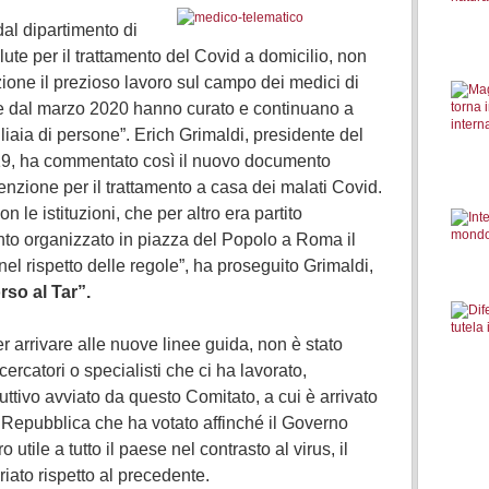
dal dipartimento di
ute per il trattamento del Covid a domicilio, non
one il prezioso lavoro sul campo dei medici di
he dal marzo 2020 hanno curato e continuano a
liaia di persone”. Erich Grimaldi, presidente del
19, ha commentato così il nuovo documento
enzione per il trattamento a casa dei malati Covid.
 le istituzioni, che per altro era partito
o organizzato in piazza del Popolo a Roma il
el rispetto delle regole”, ha proseguito Grimaldi,
so al Tar”.
r arrivare alle nuove linee guida, non è stato
cercatori o specialisti che ci ha lavorato,
ttivo avviato da questo Comitato, a cui è arrivato
 Repubblica che ha votato affinché il Governo
 utile a tutto il paese nel contrasto al virus, il
riato rispetto al precedente.