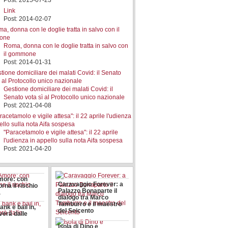
Post: 2015-07-23
Link
Post: 2014-02-07
Roma, donna con le doglie tratta in salvo con
il gommone
Post: 2014-01-31
Gestione domiciliare dei malati Covid: il
Senato vota sì al Protocollo unico nazionale
Post: 2021-04-08
"Paracetamolo e vigile attesa": il 22 aprile
l'udienza in appello sulla nota Aifa sospesa
Post: 2021-04-20
more: con
Caravaggio Forever: a
orna il rischio
Palazzo Bonaparte il
a
dialogo tra Marco
Tamburro e il maestro
ank e bail in,
del Seicento
lverà dalle
Isola di Dino e