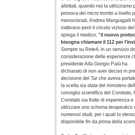
allettati, quando noi la utilizziamo
provoca dei micro trombi a livello p
monoclonali, Andrea Mangiagalli h
riattivano però il circolo vizioso d
spiega il medico,
“il nuovo protoc
bisogna chiamare il 112 per l’in
Sempre su Rete4, in un servizio do
considerazione delle esperienze cl
presidente Aifa Giorgio Palù ha
dichiarato di non aver deciso in pri
decisione del Tar che aveva portat
la scelta sia stata del ministero d
consiglio scientifico del Comitato, 
Comitato sia frutto di esperienza e 
utilizzare uno schema terapeutico m
numerosi studi, per i quali lo stess
disponibile fin da prima della scor