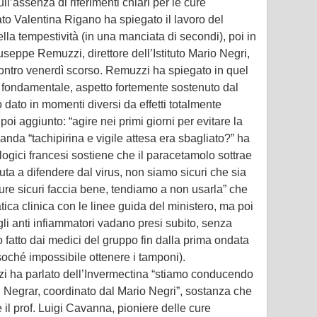
ull’assenza di riferimenti chiari per le cure
ato Valentina Rigano ha spiegato il lavoro del
la tempestività (in una manciata di secondi), poi in
Giuseppe Remuzzi, direttore dell’Istituto Mario Negri,
contro venerdì scorso. Remuzzi ha spiegato in quel
a fondamentale, aspetto fortemente sostenuto dal
 dato in momenti diversi da effetti totalmente
oi aggiunto: “agire nei primi giorni per evitare la
anda “tachipirina e vigile attesa era sbagliato?” ha
ogici francesi sostiene che il paracetamolo sottrae
iuta a difendere dal virus, non siamo sicuri che sia
re sicuri faccia bene, tendiamo a non usarla” che
tica clinica con le linee guida del ministero, ma poi
gli anti infiammatori vadano presi subito, senza
 fatto dai medici del gruppo fin dalla prima ondata
soché impossibile ottenere i tamponi).
zzi ha parlato dell’Invermectina “stiamo conducendo
i Negrar, coordinato dal Mario Negri”, sostanza che
e il prof. Luigi Cavanna, pioniere delle cure