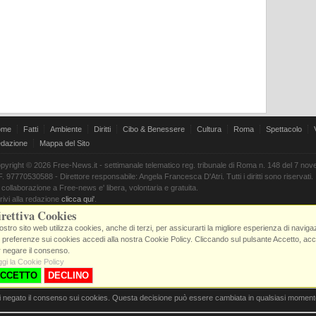
ome
Fatti
Ambiente
Diritti
Cibo & Benessere
Cultura
Roma
Spettacolo
dazione
Mappa del Sito
pyright © 2026 Free-News.it - settimanale telematico reg. tribunale di Roma n. 148 del 7 no
F. 97770530588 - Direttore responsabile: Angela Francesca D'Atri. Tutti i diritti sono riservati.
 collaborazione a Free-news e' libera, volontaria e gratuita.
rivi alla redazione
clicca qui'
.
rettiva Cookies
nostro sito web utilizza cookies, anche di terzi, per assicurarti la migliore esperienza di navig
 preferenze sui cookies accedi alla nostra Cookie Policy. Cliccando sul pulsante Accetto, accon
 negare il consenso.
gi la Cookie Policy
CCETTO
DECLINO
i negato il consenso sui cookies. Questa decisione può essere cambiata in qualsiasi moment