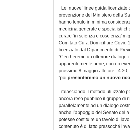
“Le ‘nuove’ linee guida licenziate 
prevenzione del Ministero della Sal
hanno tenuto in minima considerazi
medicina generale e specialisti c
curare ‘in scienza e coscienza’ mig
Comitato Cura Domiciliare Covid 
licenziato dal Dipartimento di Prev
“Cercheremo un ulteriore dialogo con
apparentemente bene, con un event
prossimo 8 maggio alle ore 14.30, n
“poi
presenteremo un nuovo ricor
Tralasciando il metodo utilizzato pe
ancora reso pubblico il gruppo di ri
parallelamente ad un dialogo costru
anche l’appoggio del Senato della
potesse costituire un tavolo di lavoro
contenuto è di fatto pressoché inva