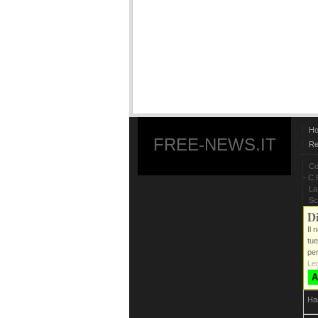
H
FREE-NEWS.IT
Re
Co
- C.
La
Sc
Di
Il 
tue
per
Leg
A
Ha