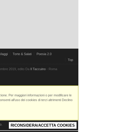
Viaggi
Torte & Salati
Poesia 2.0
Top
vembre 2019, edito Da
Il Taccuino
- Roma
azione. Per maggiori informazioni o per modificare le
senti all’uso dei cookies di terzi altrimenti Declino
o.
RICONSIDERA/ACCETTA COOKIES