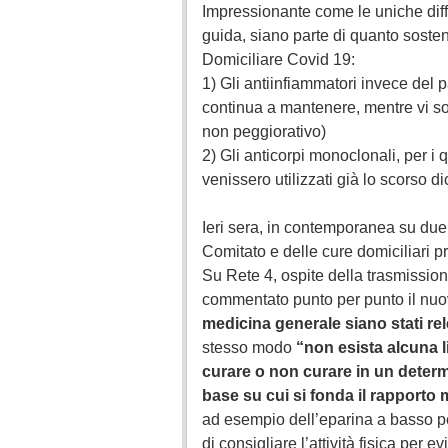
Impressionante come le uniche dif
guida, siano parte di quanto soste
Domiciliare Covid 19:
1) Gli antiinfiammatori invece de
continua a mantenere, mentre vi s
non peggiorativo)
2) Gli anticorpi monoclonali, per i
venissero utilizzati già lo scorso 
Ieri sera, in contemporanea su due r
Comitato e delle cure domiciliari p
Su Rete 4, ospite della trasmissio
commentato punto per punto il nu
medicina generale siano stati rele
stesso modo
“non esista alcuna 
curare o non curare in un determ
base su cui si fonda il rapporto
ad esempio dell’eparina a basso pe
di consigliare l’attività fisica per 