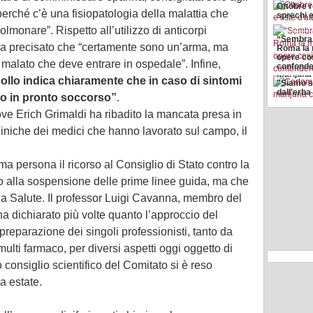
Ottobre r
 perché c’è una fisiopatologia della malattia che
sprechi e
olmonare”. Rispetto all’utilizzo di anticorpi
“Sembra 
a precisato che “certamente sono un’arma, ma
Roma la 
opere cos
el malato che deve entrare in ospedale”. Infine,
Cartoman
confonder
marijuna 
ollo indica chiaramente che in caso di sintomi
"Siamo st
dall'erba
vio in pronto soccorso”
.
ve Erich Grimaldi ha ribadito la mancata presa in
iniche dei medici che hanno lavorato sul campo, il
ma persona il ricorso al Consiglio di Stato contro la
o alla sospensione delle prime linee guida, ma che
ella Salute. Il professor Luigi Cavanna, membro del
ha dichiarato più volte quanto l’approccio del
preparazione dei singoli professionisti, tanto da
ulti farmaco, per diversi aspetti oggi oggetto di
o consiglio scientifico del Comitato si è reso
sa estate.