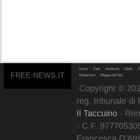
Home
Fatti
Ambiente
Diritti
C
FREE-NEWS.IT
Redazione
Mappa del Sito
Copyright © 202
reg. tribunale d
Il Taccuino
- Ro
- C.F. 977705305
Francesca D'Atri. 