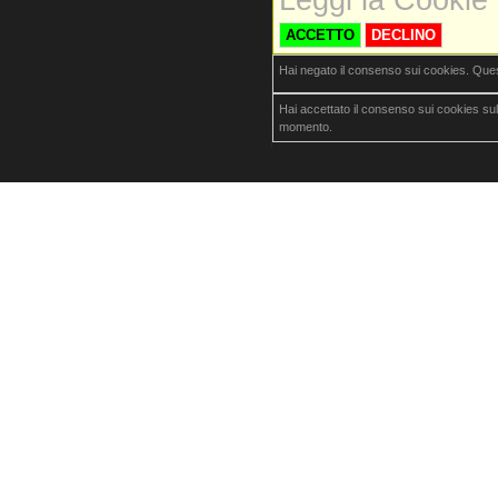
Leggi la Cookie 
ACCETTO
DECLINO
Hai negato il consenso sui cookies. Que
Hai accettato il consenso sui cookies su
momento.