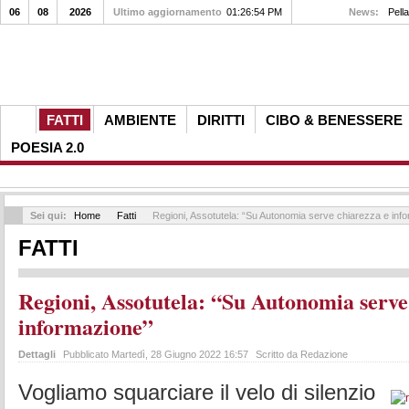
06
08
2026
Ultimo aggiornamento
01:26:54 PM
News:
Pella
FATTI
AMBIENTE
DIRITTI
CIBO & BENESSERE
POESIA 2.0
Sei qui:
Home
Fatti
Regioni, Assotutela: “Su Autonomia serve chiarezza e inf
FATTI
Regioni, Assotutela: “Su Autonomia serve
informazione”
Dettagli
Pubblicato Martedì, 28 Giugno 2022 16:57
Scritto da Redazione
Vogliamo squarciare il velo di silenzio