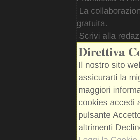
La collaborazion
gratuita.
Scrivi alla reda
Direttiva C
Il nostro sito we
assicurarti la m
maggiori informa
cookies accedi a
pulsante Accetto
altrimenti Decli