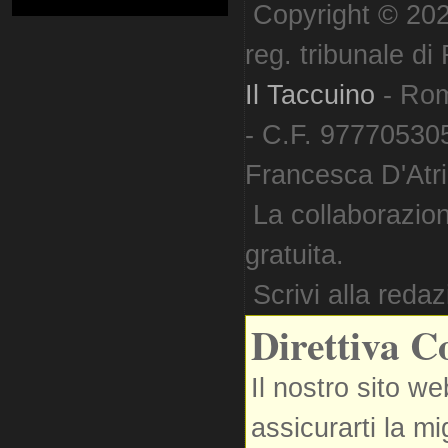
Copyright © 202
reg. tribunale d
Il Taccuino
- Ro
- C.F. 977705305
Francesca D'Atri. 
La collaborazion
gratuita.
Scrivi alla reda
Direttiva C
Il nostro sito we
assicurarti la m