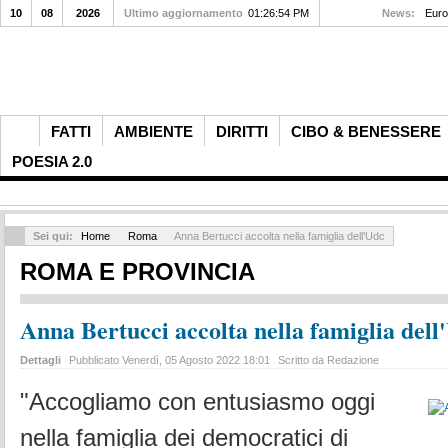
10
08
2026
Ultimo aggiornamento
01:26:54 PM
News:
Euro
FATTI
AMBIENTE
DIRITTI
CIBO & BENESSERE
POESIA 2.0
Sei qui:
Home
Roma
Anna Bertucci accolta nella famiglia dell'Udc
ROMA E PROVINCIA
Anna Bertucci accolta nella famiglia dell
Dettagli
Pubblicato Venerdì, 05 Agosto 2022 18:01
Scritto da Redazione
"Accogliamo con entusiasmo oggi
nella famiglia dei democratici di