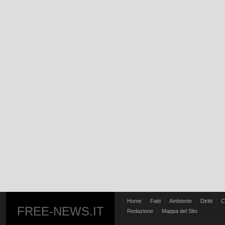
Home
Fatti
Ambiente
Diritti
C
FREE-NEWS.IT
Redazione
Mappa del Sito