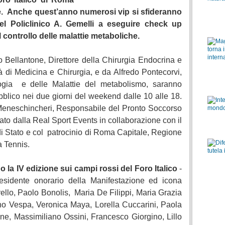
e. Anche quest’anno numerosi vip si sfideranno
del Policlinico A. Gemelli a eseguire check up
il controllo delle malattie metaboliche.
co Bellantone, Direttore della Chirurgia Endocrina e
à di Medicina e Chirurgia, e da Alfredo Pontecorvi,
ologia e delle Malattie del metabolismo, saranno
bblico nei due giorni del weekend dalle 10 alle 18.
o Meneschincheri, Responsabile del Pronto Soccorso
zato dalla Real Sport Events in collaborazione con il
 di Stato e col patrocinio di Roma Capitale, Regione
a Tennis.
o la IV edizione sui campi rossi del Foro Italico
-
esidente onorario della Manifestazione ed icona
rello, Paolo Bonolis, Maria De Filippi, Maria Grazia
o Vespa, Veronica Maya, Lorella Cuccarini, Paola
e, Massimiliano Ossini, Francesco Giorgino, Lillo