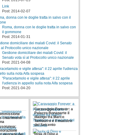
Post: 2015-07-23
Link
Post: 2014-02-07
Roma, donna con le doglie tratta in salvo con
il gommone
Post: 2014-01-31
Gestione domiciliare dei malati Covid: il
Senato vota sì al Protocollo unico nazionale
Post: 2021-04-08
"Paracetamolo e vigile attesa": il 22 aprile
l'udienza in appello sulla nota Aifa sospesa
Post: 2021-04-20
to" mentre
deposito Ama
Caravaggio Forever: a
Palazzo Bonaparte il
Commissione
dialogo tra Marco
e chiarimenti
Tamburro e il maestro
gna
del Seicento
sotutela:
orazione
Isola di Dino e
el degrado dei