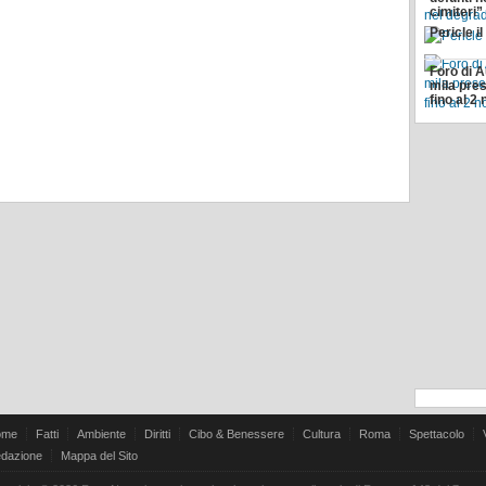
cimiteri”
Pericle i
Foro di 
mila pres
fino al 
ome
Fatti
Ambiente
Diritti
Cibo & Benessere
Cultura
Roma
Spettacolo
dazione
Mappa del Sito