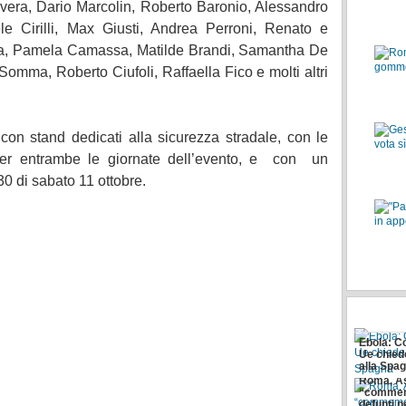
vera, Dario Marcolin, Roberto Baronio, Alessandro
le Cirilli, Max Giusti, Andrea Perroni, Renato e
lia, Pamela Camassa, Matilde Brandi, Samantha De
Somma, Roberto Ciufoli, Raffaella Fico e molti altri
 con stand dedicati alla sicurezza stradale, con le
 per entrambe le giornate dell’evento, e con un
30 di sabato 11 ottobre.
"Pizzica
ruba al 
Ebola: 
Ue chied
alla Spa
Roma, As
“commem
defunti n