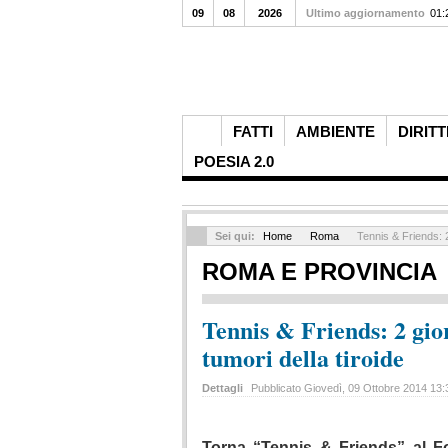
09
08
2026
Ultimo aggiornamento
01:
FATTI
AMBIENTE
DIRITT
POESIA 2.0
Sei qui:
Home
Roma
Tennis & Friends: 2 
ROMA E PROVINCIA
Tennis & Friends: 2 gior
tumori della tiroide
Dettagli
Pubblicato Giovedì, 09 Ottobre 2014 13
Torna “Tennis & Friends” al Fo