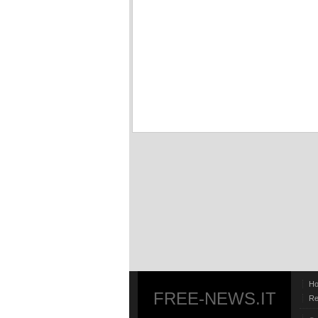
H
FREE-NEWS.IT
Re