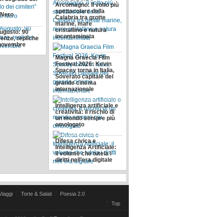
Arcomagno: il volto più
spettacolare della
l Nero
Calabria tra grotte
marine, mare
cristallino e natura
Augusto: 90
incontaminata
enze, repliche
2 novembre
Magna Graecia Film
Festival 2026: Kevin
Spacey torna in Italia,
Soverato capitale del
grande cinema
internazionale
Intelligenza artificiale e
creatività: il rischio di
un mondo sempre più
omologato
Difesa civica e
Intelligenza Artificiale:
il volume che tutela i
diritti nell’era digitale
Viaggi
Torte & Salati
Poesia 2.0
Top