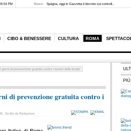
26:54 PM
News:
Spagna, oggi in Gazzetta il decreto sui controll...
I
CIBO & BENESSERE
CULTURA
ROMA
SPETTACO
UL
giorni di prevenzione gratuita contro i tumori della tiroide
PIÙ
ni di prevenzione gratuita contro i
:36
Scritto da Redazione
ro Italico di Roma