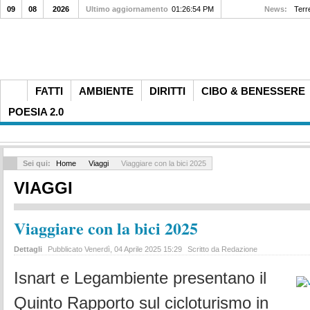
09
08
2026
Ultimo aggiornamento
01:26:54 PM
Maldini e l’addio alla Figc
News:
FATTI
AMBIENTE
DIRITTI
CIBO & BENESSERE
POESIA 2.0
Sei qui:
Home
Viaggi
Viaggiare con la bici 2025
VIAGGI
Viaggiare con la bici 2025
Dettagli
Pubblicato Venerdì, 04 Aprile 2025 15:29
Scritto da Redazione
Isnart e Legambiente presentano il
Quinto Rapporto sul cicloturismo in