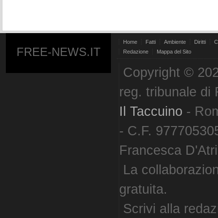
Home
Fatti
Ambiente
Diritti
C
FREE-NEWS.IT
Redazione
Mappa del Sito
Copyright © 202
reg. tribunale d
Il Taccuino
- Ro
- C.F. 977705305
Francesca D'Atri. 
La collaborazion
gratuita.
Scrivi alla reda