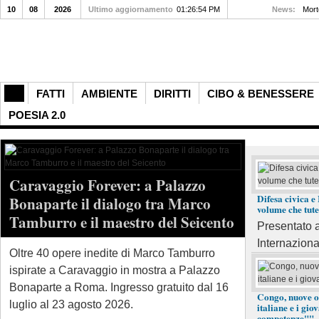
10
08
2026
Ultimo aggiornamento
01:26:54 PM
News:
Morte
FATTI
AMBIENTE
DIRITTI
CIBO & BENESSERE
POESIA 2.0
Caravaggio Forever: a Palazzo
Isola di D
Difesa civica e 
Bonaparte il dialogo tra Marco
volume che tutel
più spetta
Tamburro e il maestro del Seicento
Presentato 
grotte mar
Internazional
natura in
Oltre 40 opere inedite di Marco Tamburro
ispirate a Caravaggio in mostra a Palazzo
Scopri l'Isol
Bonaparte a Roma. Ingresso gratuito dal 16
Congo, nuove o
meraviglie na
luglio al 23 agosto 2026.
italiane e i gi
competenze""
marine, mare 