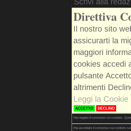
Scrivi alla reda
Direttiva C
Il nostro sito we
assicurarti la m
maggiori informa
cookies accedi a
pulsante Accetto
altrimenti Decli
Leggi la Cookie 
ACCETTO
DECLINO
Hai negato il consenso sui cookies. Que
Hai accettato il consenso sui cookies su