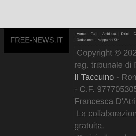
Home
Fatti
Ambiente
Diritti
C
FREE-NEWS.IT
Redazione
Mappa del Sito
Copyright © 202
reg. tribunale d
Il Taccuino
- Ro
- C.F. 977705305
Francesca D'Atri. 
La collaborazion
gratuita.