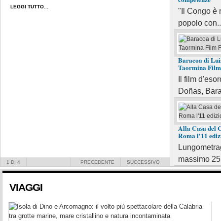
LEGGI TUTTO...
"Il Congo è r
panorami spet
popolo con..
dei Cedri.
LEGGI TUTTO...
Baracoa di Lui
Taormina Film 
Il film d'eso
Doñas, Barac
Alla Casa del 
Roma l'11 ediz
Lungometragg
massimo 25 
1
DI 4
PRECEDENTE
SUCCESSIVO
VIAGGI