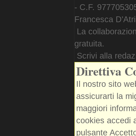
- C.F. 977705305
Francesca D'Atri. 
La collaborazion
gratuita.
Scrivi alla reda
Direttiva C
Il nostro sito we
assicurarti la m
maggiori informa
cookies accedi a
pulsante Accetto