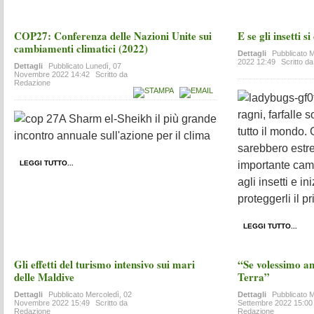
COP27: Conferenza delle Nazioni Unite sui
E se gli insetti s
cambiamenti climatici (2022)
Dettagli
Pubblicato
M
2022 12:49
Scritto d
Dettagli
Pubblicato
Lunedì, 07
Novembre 2022 14:42
Scritto da
Redazione
ragni, farfalle 
A Sharm el-Sheikh il più grande
tutto il mondo. G
incontro annuale sull'azione per il clima
sarebbero estr
LEGGI TUTTO...
importante cam
agli insetti e in
proteggerli il p
LEGGI TUTTO...
Gli effetti del turismo intensivo sui mari
“Se volessimo an
delle Maldive
Terra”
Dettagli
Pubblicato
Mercoledì, 02
Dettagli
Pubblicato
M
Novembre 2022 15:49
Scritto da
Settembre 2022 15:00
Redazione
Redazione