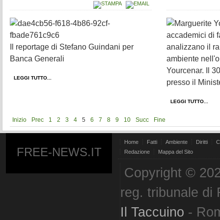
accademici di 
Il reportage di Stefano Guindani per
analizzano il r
Banca Generali
ambiente nell'o
Yourcenar. Il 
LEGGI TUTTO...
presso il Minist
LEGGI TUTTO...
Inizio
Prec
1
2
3
4
5
6
7
8
9
10
Succ
Fine
Home
Fatti
Ambiente
Diritti
C
FREE-NEWS.IT
Redazione
Mappa del Sito
Copyright © 202
reg. tribunale d
Il Taccuino
- Ro