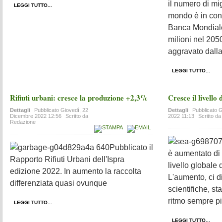
il numero di mi
LEGGI TUTTO...
mondo è in cont
Banca Mondial
milioni nel 20
aggravato dalla
LEGGI TUTTO...
Rifiuti urbani: cresce la produzione +2,3%
Cresce il livello
Dettagli
Pubblicato
Giovedì, 22
Dettagli
Pubblicato
G
Dicembre 2022 12:56
Scritto da
2022 11:13
Scritto d
Redazione
Pubblicato il
è aumentato di 
Rapporto Rifiuti Urbani dell'Ispra
livello globale
edizione 2022. In aumento la raccolta
L'aumento, ci d
differenziata quasi ovunque
scientifiche, s
ritmo sempre pi
LEGGI TUTTO...
LEGGI TUTTO...