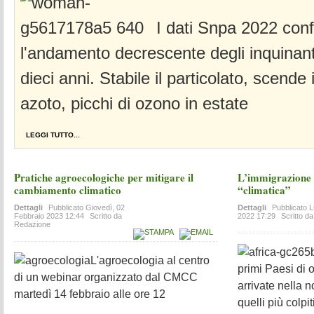
I dati Snpa 2022 co
l'andamento decrescente degli inquinanti
dieci anni. Stabile il particolato, scende 
azoto, picchi di ozono in estate
LEGGI TUTTO...
Pratiche agroecologiche per mitigare il
L’immigrazione i
cambiamento climatico
“climatica”
Dettagli
Pubblicato
Giovedì, 02
Dettagli
Pubblicato
L
Febbraio 2023 12:44
Scritto da
2022 17:29
Scritto d
Redazione
L'agroecologia al centro
primi Paesi di 
di un webinar organizzato dal CMCC
arrivate nella n
martedì 14 febbraio alle ore 12
quelli più colpit